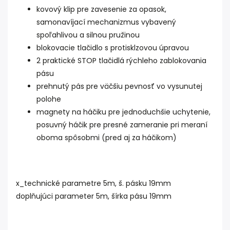
kovový klip pre zavesenie za opasok,
samonavíjací mechanizmus vybavený
spoľahlivou a silnou pružinou
blokovacie tlačidlo s protisklzovou úpravou
2 praktické STOP tlačidlá rýchleho zablokovania
pásu
prehnutý pás pre väčšiu pevnosť vo vysunutej
polohe
magnety na háčiku pre jednoduchšie uchytenie,
posuvný háčik pre presné zameranie pri meraní
oboma spôsobmi (pred aj za háčikom)
x_technické parametre 5m, š. pásku 19mm
doplňujúci parameter 5m, šírka pásu 19mm