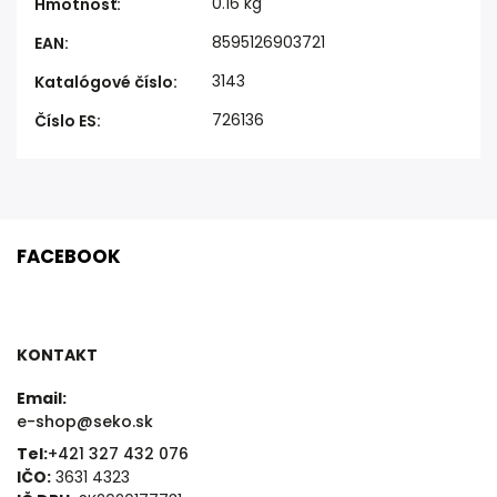
0.16 kg
Hmotnosť
:
8595126903721
EAN
:
3143
Katalógové číslo
:
726136
Číslo ES
:
FACEBOOK
KONTAKT
Email:
e-shop@seko.sk
Tel:
+421 327 432 076
IČO:
3631 4323