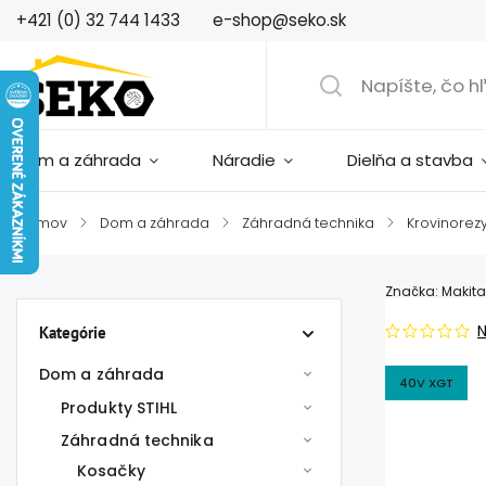
+421 (0) 32 744 1433
e-shop@seko.sk
Dom a záhrada
Náradie
Dielňa a stavba
Domov
/
Dom a záhrada
/
Záhradná technika
/
Krovinorez
Značka:
Makita
Kategórie
Dom a záhrada
40V XGT
Produkty STIHL
Záhradná technika
Kosačky