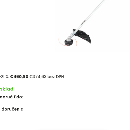
–21 %
€460,80
€374,63 bez DPH
 sklad
oručiť do:
6
 doručenia