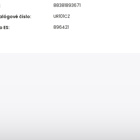
88381893671
:
UR101CZ
alógové číslo
:
896421
o ES
: