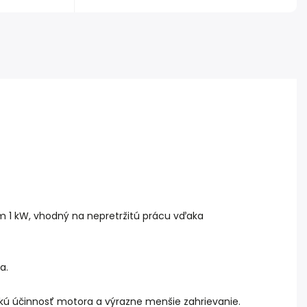
m 1 kW, vhodný na nepretržitú prácu vďaka
a.
okú účinnosť motora a výrazne menšie zahrievanie.