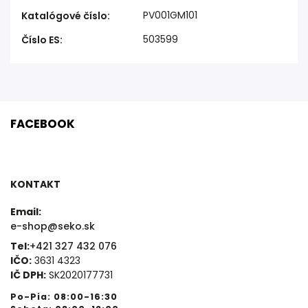
PV001GM101
Katalógové číslo
:
503599
Číslo ES
:
FACEBOOK
KONTAKT
Email:
e-shop@seko.sk
Tel:
+421 327 432 076
IČO:
3631 4323
IČ DPH:
SK2020177731
Po-Pia: 08:00-16:30