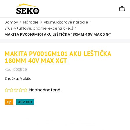
Domov
/
Náradie
/
Akumulátorové náradie
/
Brúsky (uhlové, priame, excentrické...)
/
MAKITA PV001GM101 AKU LEŠTIČKA 180MM 40V MAX XGT
MAKITA PV001GM101 AKU LEŠTIČKA
180MM 40V MAX XGT
Kód:
503599
Značka:
Makita
Neohodnotené
Tip
40V XGT