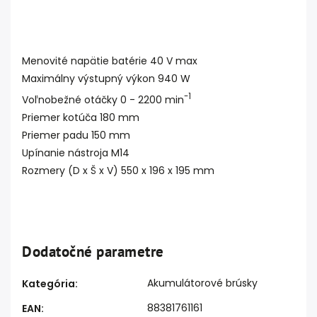
Menovité napätie batérie 40 V max
Maximálny výstupný výkon 940 W
-1
Voľnobežné otáčky 0 - 2200 min
Priemer kotúča 180 mm
Priemer padu 150 mm
Upínanie nástroja M14
Rozmery (D x Š x V) 550 x 196 x 195 mm
Dodatočné parametre
Akumulátorové brúsky
Kategória
:
88381761161
EAN
: