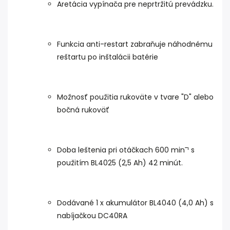
Aretácia vypínača pre neprtržitú prevádzku.
Funkcia anti-restart zabraňuje náhodnému
reštartu po inštalácii batérie
Možnosť použitia rukoväte v tvare "D" alebo
bočná rukoväť
Doba leštenia pri otáčkach 600 min¯¹ s
použitím BL4025 (2,5 Ah) 42 minút.
Dodávané 1 x akumulátor BL4040 (4,0 Ah) s
nabíjačkou DC40RA