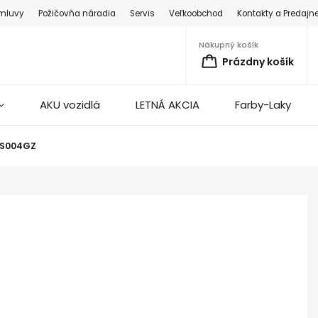
zmluvy
Požičovňa náradia
Servis
Veľkoobchod
Kontakty a Predajn
Nákupný košík
Prázdny košík
AKU vozidlá
LETNÁ AKCIA
Farby-Laky
LS004GZ