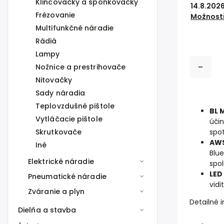
Klincovačky a sponkovačky
14.8.202
Frézovanie
Možnosti
Multifunkčné náradie
Rádiá
Lampy
Nožnice a prestrihovače
Nitovačky
Sady náradia
Teplovzdušné pištole
BL 
Vytláčacie pištole
účin
Skrutkovače
spot
AW
Iné
Blue
Elektrické náradie
spol
LED
Pneumatické náradie
vidi
Zváranie a plyn
Detailné 
Dielňa a stavba