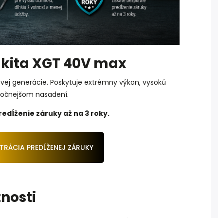
akita XGT 40V max
ej generácie. Poskytuje extrémny výkon, vysokú
áročnejšom nasadení.
redĺženie záruky až na 3 roky.
TRÁCIA PREDĹŽENEJ ZÁRUKY
nosti