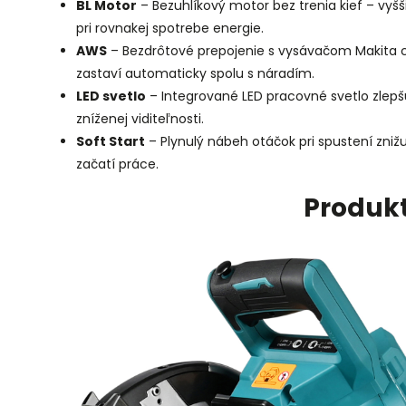
BL Motor
– Bezuhlíkový motor bez trenia kief – vyšši
pri rovnakej spotrebe energie.
AWS
– Bezdrôtové prepojenie s vysávačom Makita c
zastaví automaticky spolu s náradím.
LED svetlo
– Integrované LED pracovné svetlo zlepšuj
zníženej viditeľnosti.
Soft Start
– Plynulý nábeh otáčok pri spustení znižu
začatí práce.
Produk