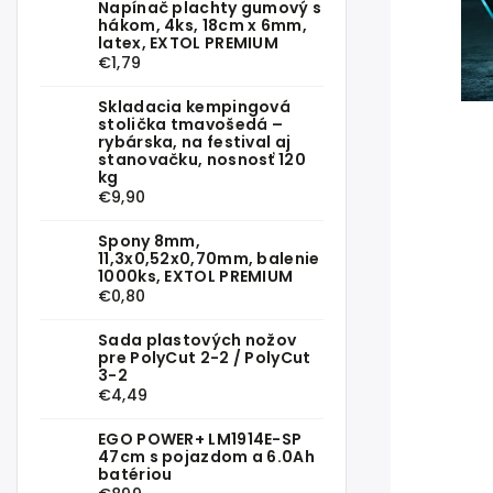
Napínač plachty gumový s
hákom, 4ks, 18cm x 6mm,
latex, EXTOL PREMIUM
€1,79
Skladacia kempingová
stolička tmavošedá –
rybárska, na festival aj
stanovačku, nosnosť 120
kg
€9,90
Spony 8mm,
11,3x0,52x0,70mm, balenie
1000ks, EXTOL PREMIUM
€0,80
Sada plastových nožov
pre PolyCut 2-2 / PolyCut
3-2
€4,49
EGO POWER+ LM1914E-SP
47cm s pojazdom a 6.0Ah
batériou