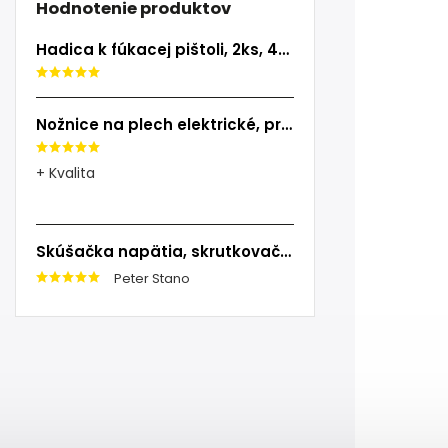
Hodnotenie produktov
Hadica k fúkacej pištoli, 2ks, 40cm, EXTOL PREMIUM
Nožnice na plech elektrické, príkon 500W, EXTOL INDUSTRIAL
+ Kvalita
Skúšačka napätia, skrutkovač, 100-250V, skrutkovač (-)3x140mm, EXTOL CRAFT
Peter Stano