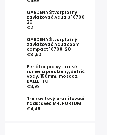
€899
GARDENA Štvorplošný
zavlažovač Aqua S 18700-
20
€21
GARDENA Štvorplošný
zavlažovač AquaZoom
compact 18708-20
€31,90
Perlátor pre výtokové
ramená predĺžený, šetrič
vody, 150mm, mosadz,
BALLETTO
€3,99
Tŕň závitový pre nitovací
nadstavec M4, FORTUM
€4,49