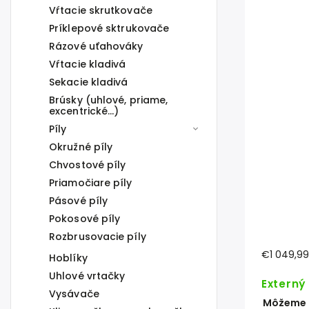
Vŕtacie skrutkovače
Príklepové sktrukovače
Rázové uťahováky
Vŕtacie kladivá
Sekacie kladivá
Brúsky (uhlové, priame,
excentrické...)
Píly
Okružné píly
Chvostové píly
Priamočiare píly
Pásové píly
Pokosové píly
Rozbrusovacie píly
€1 049,99
Hoblíky
Uhlové vrtačky
Externý
Vysávače
Môžeme d