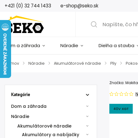
+421 (0) 32 744 1433
e-shop@seko.sk
Dom a záhrada
Náradie
Dielňa a stavba
Domov
/
Náradie
/
Akumulátorové náradie
/
Píly
/
Pokos
Značka:
Makita
Kategórie
Dom a záhrada
40V XGT
Náradie
Akumulátorové náradie
Akumulátory a nabíjačky