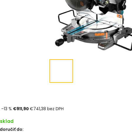
–13 %
€911,90
€741,38 bez DPH
 sklad
oručiť do: