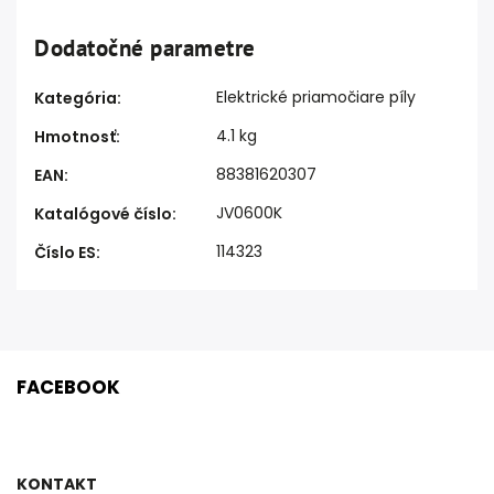
Dodatočné parametre
Elektrické priamočiare píly
Kategória
:
4.1 kg
Hmotnosť
:
88381620307
EAN
:
JV0600K
Katalógové číslo
:
114323
Číslo ES
:
FACEBOOK
KONTAKT