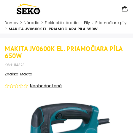
Domov
/
Náradie
/
Elektrické náradie
/
Píly
/
Priamočiare píly
/
MAKITA JV0600K EL. PRIAMOČIARA PÍLA 650W
MAKITA JV0600K EL. PRIAMOČIARA PÍLA
650W
Kód:
114323
Značka:
Makita
Neohodnotené