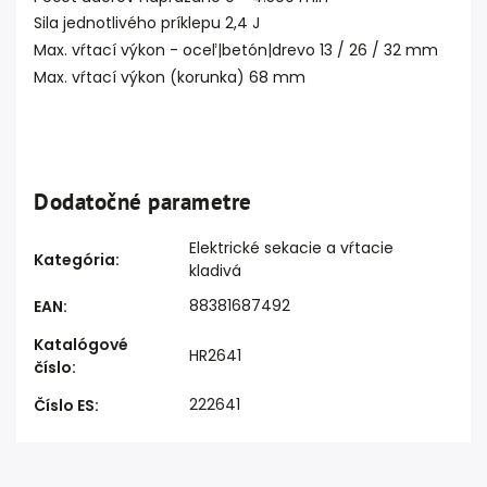
Sila jednotlivého príklepu 2,4 J
Max. vŕtací výkon - oceľ|betón|drevo 13 / 26 / 32 mm
Max. vŕtací výkon (korunka) 68 mm
Dodatočné parametre
Elektrické sekacie a vŕtacie
Kategória
:
kladivá
88381687492
EAN
:
Katalógové
HR2641
číslo
:
222641
Číslo ES
: