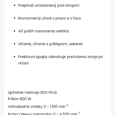
Prepínač umiestnený pod strojom
Rovnomerný chod v pravo a v ľavo
40 polôh nastavenia sekáča
Vŕtanie, vŕtanie s príklepom, sekanie
Preklzová spojka zabraňuje pretočeniu stroja pri
vŕtaní
Upínanie nástroja SDS-PLUS
Príkon 800 W
-1
Voľnobežné otáčky 0 - 1.100 min
-1
Počet úderov naprazdno 0 - 4.500 min