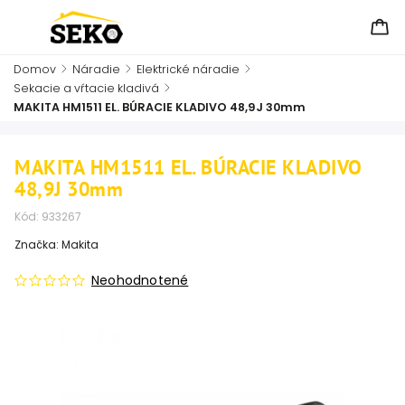
Domov
/
Náradie
/
Elektrické náradie
/
Sekacie a vŕtacie kladivá
/
MAKITA HM1511 EL. BÚRACIE KLADIVO 48,9J 30mm
MAKITA HM1511 EL. BÚRACIE KLADIVO
48,9J 30mm
Kód:
933267
Značka:
Makita
Neohodnotené