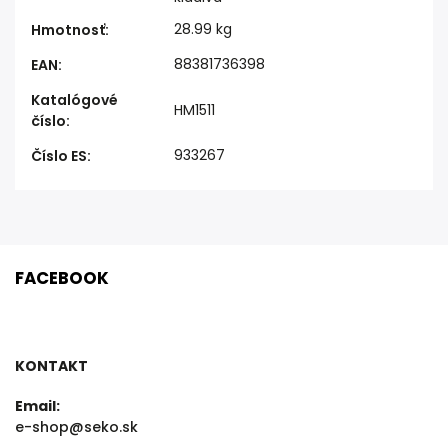
28.99 kg
Hmotnosť
:
88381736398
EAN
:
Katalógové
HM1511
číslo
:
933267
Číslo ES
:
FACEBOOK
KONTAKT
Email:
e-shop@seko.sk