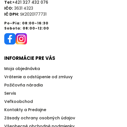
Tel:
+421 327 432 076
IČO:
3631 4323
IČ DPH:
SK2020177731
Po-Pia: 08:00-16:30
Sobota: 08:00-12:00
INFORMÁCIE PRE VÁS
Moja objednávka
Vrátenie a odstúpenie od zmluvy
Požičovňa náradia
Servis
Veľkoobchod
Kontakty a Predajne
Zásady ochrany osobných údajov
Všeobecné obchodné podmienky