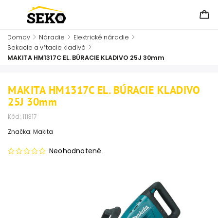
Domov
/
Náradie
/
Elektrické náradie
/
Sekacie a vŕtacie kladivá
/
MAKITA HM1317C EL. BÚRACIE KLADIVO 25J 30mm
MAKITA HM1317C EL. BÚRACIE KLADIVO
25J 30mm
Kód:
111317
Značka:
Makita
Neohodnotené