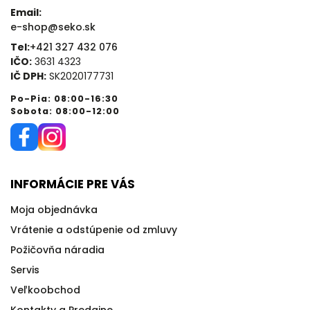
Email:
e-shop@seko.sk
Tel:
+421 327 432 076
IČO:
3631 4323
IČ DPH:
SK2020177731
Po-Pia: 08:00-16:30
Sobota: 08:00-12:00
INFORMÁCIE PRE VÁS
Moja objednávka
Vrátenie a odstúpenie od zmluvy
Požičovňa náradia
Servis
Veľkoobchod
Kontakty a Predajne