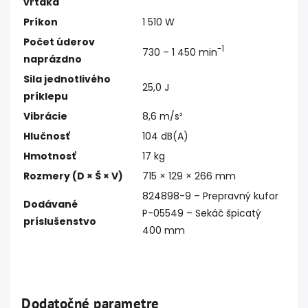
vrtáka
Príkon
1 510 W
Počet úderov
-1
730 – 1 450 min
naprázdno
Sila jednotlivého
25,0 J
príklepu
Vibrácie
8,6 m/s²
Hlučnosť
104 dB(A)
Hmotnosť
17 kg
Rozmery (D × Š × V)
715 × 129 × 266 mm
824898-9 – Prepravný kufor
Dodávané
P-05549 – Sekáč špicatý
príslušenstvo
400 mm
Dodatočné parametre