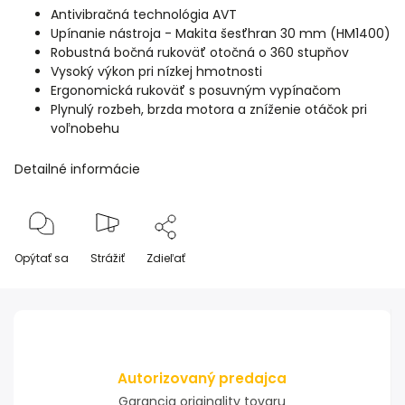
Antivibračná technológia AVT
Upínanie nástroja - Makita šesťhran 30 mm (HM1400)
Robustná bočná rukoväť otočná o 360 stupňov
Vysoký výkon pri nízkej hmotnosti
Ergonomická rukoväť s posuvným vypínačom
Plynulý rozbeh, brzda motora a zníženie otáčok pri
voľnobehu
Detailné informácie
Opýtať sa
Strážiť
Zdieľať
Autorizovaný predajca
Garancia originality tovaru