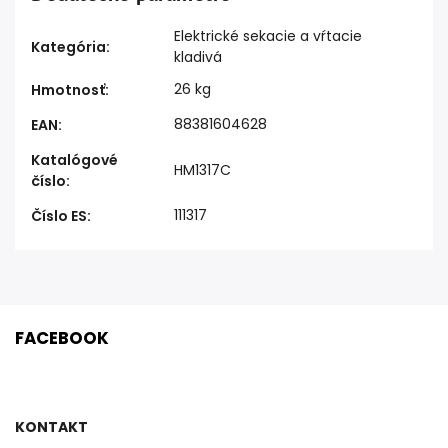
Elektrické sekacie a vŕtacie
Kategória
:
kladivá
26 kg
Hmotnosť
:
88381604628
EAN
:
Katalógové
HM1317C
číslo
:
111317
Číslo ES
:
FACEBOOK
KONTAKT