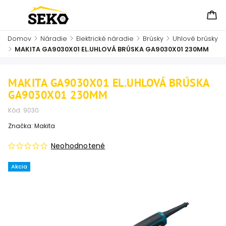
Domov
/
Náradie
/
Elektrické náradie
/
Brúsky
/
Uhlové brúsky
/
MAKITA GA9030X01 EL.UHLOVÁ BRÚSKA GA9030X01 230MM
MAKITA GA9030X01 EL.UHLOVÁ BRÚSKA
GA9030X01 230MM
Kód:
9030
Značka:
Makita
Neohodnotené
Akcia