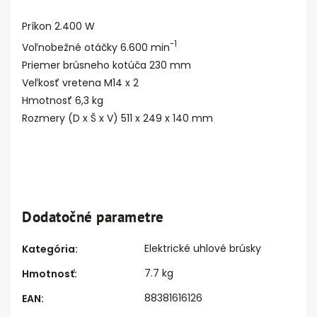
Príkon 2.400 W
-1
Voľnobežné otáčky 6.600 min
Priemer brúsneho kotúča 230 mm
Veľkosť vretena M14 x 2
Hmotnosť 6,3 kg
Rozmery (D x Š x V) 511 x 249 x 140 mm
Dodatočné parametre
Elektrické uhlové brúsky
Kategória
:
7.7 kg
Hmotnosť
:
88381616126
EAN
: