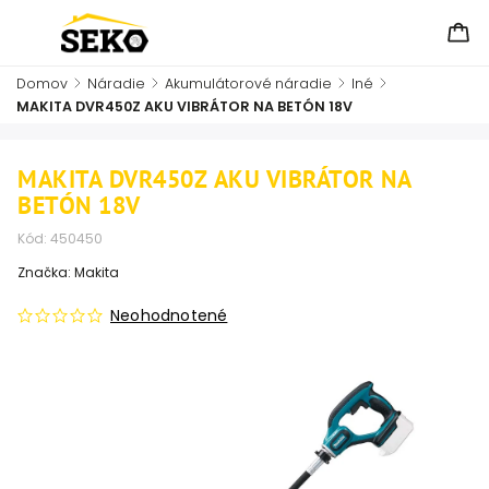
Domov
/
Náradie
/
Akumulátorové náradie
/
Iné
/
MAKITA DVR450Z AKU VIBRÁTOR NA BETÓN 18V
MAKITA DVR450Z AKU VIBRÁTOR NA
BETÓN 18V
Kód:
450450
Značka:
Makita
Neohodnotené