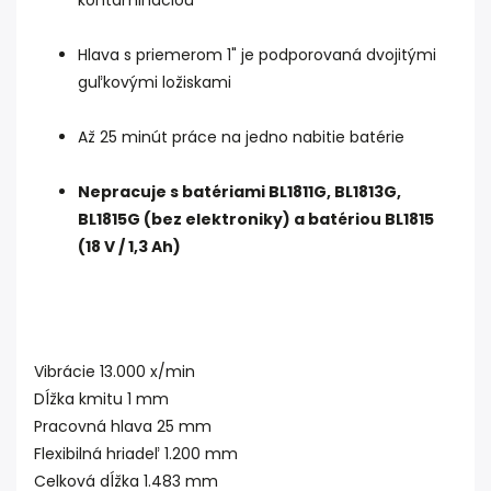
kontamináciou
Hlava s priemerom 1" je podporovaná dvojitými
guľkovými ložiskami
Až 25 minút práce na jedno nabitie batérie
Nepracuje s batériami BL1811G, BL1813G,
BL1815G (bez elektroniky) a batériou BL1815
(18 V / 1,3 Ah)
Vibrácie 13.000 x/min
Dĺžka kmitu 1 mm
Pracovná hlava 25 mm
Flexibilná hriadeľ 1.200 mm
Celková dĺžka 1.483 mm