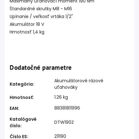
Maximálny uťahovací moment 190 Nm
Štandardné skrutky M8 - M16
Upínanie / veľkosť vrtáka 1/2"
Akumulátor 18 V
Hmotnosť 1,4 kg
Dodatočné parametre
Akumulátorové rázové
Kategória
:
uťahováky
1.26 kg
Hmotnosť
:
88381811996
EAN
:
Katalógové
DTW190Z
číslo
:
211190
Číslo ES
: