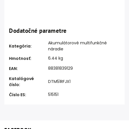
Dodatočné parametre
Akumulátorové multifunkčné
Kategória
:
náradie
6.44 kg
Hmotnosť
:
88381839129
EAN
:
Katalógové
DTM51RFJX1
číslo
:
515151
Číslo ES
: