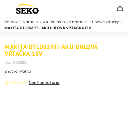
Domov
/
Náradie
/
Akumulátorové náradie
/
Uhlové vrtačky
/
MAKITA DTL063RTJ AKU UHLOVÁ VŔTAČKA 18V
MAKITA DTL063RTJ AKU UHLOVÁ
VŔTAČKA 18V
Kód:
896283
Značka:
Makita
Neohodnotené