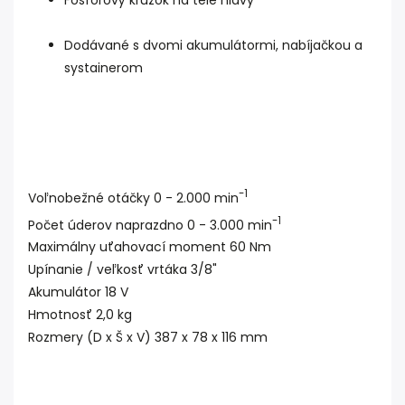
Fosforový krúžok na tele hlavy
Dodávané s dvomi akumulátormi, nabíjačkou a
systainerom
-1
Voľnobežné otáčky 0 - 2.000 min
-1
Počet úderov naprazdno 0 - 3.000 min
Maximálny uťahovací moment 60 Nm
Upínanie / veľkosť vrtáka 3/8"
Akumulátor 18 V
Hmotnosť 2,0 kg
Rozmery (D x Š x V) 387 x 78 x 116 mm