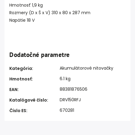
Hmotnosť 1,9 kg
Rozmery (D x Š x V) 310 x 80 x 287 mm
Napätie 18 V
Dodatočné parametre
Akumulátorové nitovačky
Kategória
:
6.1 kg
Hmotnosť
:
88381876506
EAN
:
DRV150RFJ
Katalógové číslo
:
670281
Číslo ES
: