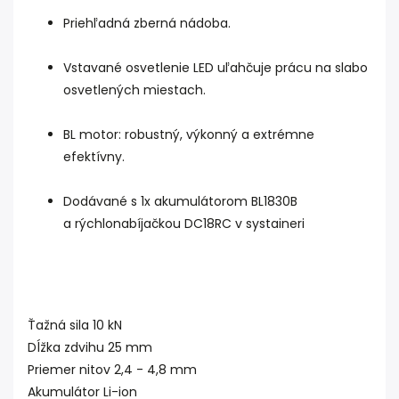
Priehľadná zberná nádoba.
Vstavané osvetlenie LED uľahčuje prácu na slabo
osvetlených miestach.
BL motor: robustný, výkonný a extrémne
efektívny.
Dodávané s 1x akumulátorom BL1830B
a rýchlonabíjačkou DC18RC v systaineri
Ťažná sila 10 kN
Dĺžka zdvihu 25 mm
Priemer nitov 2,4 - 4,8 mm
Akumulátor Li-ion