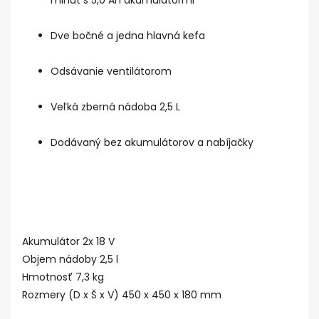
minút s 5,0 Ah akumulátormi
Dve bočné a jedna hlavná kefa
Odsávanie ventilátorom
Veľká zberná nádoba 2,5 L
Dodávaný bez akumulátorov a nabíjačky
Akumulátor 2x 18 V
Objem nádoby 2,5 l
Hmotnosť 7,3 kg
Rozmery (D x Š x V) 450 x 450 x 180 mm