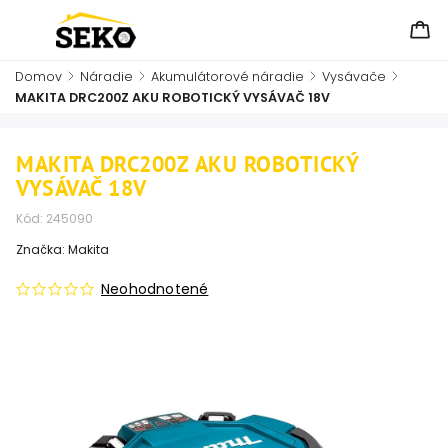
Domov
/
Náradie
/
Akumulátorové náradie
/
Vysávače
/
MAKITA DRC200Z AKU ROBOTICKÝ VYSÁVAČ 18V
MAKITA DRC200Z AKU ROBOTICKÝ
VYSÁVAČ 18V
Kód:
245090
Značka:
Makita
Neohodnotené