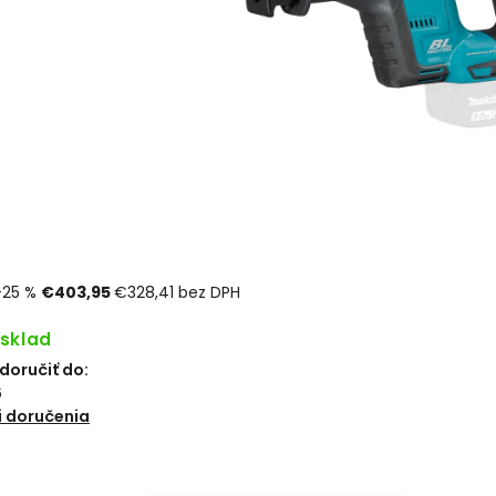
–25 %
€403,95
€328,41 bez DPH
 sklad
oručiť do:
6
 doručenia