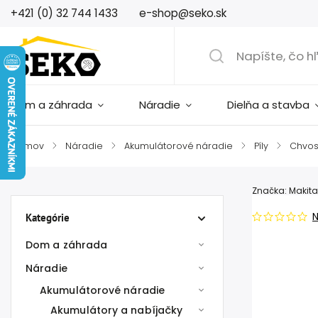
+421 (0) 32 744 1433
e-shop@seko.sk
Dom a záhrada
Náradie
Dielňa a stavba
Domov
/
Náradie
/
Akumulátorové náradie
/
Píly
/
Chvos
Značka:
Makita
Kategórie
Dom a záhrada
Náradie
Akumulátorové náradie
Akumulátory a nabíjačky