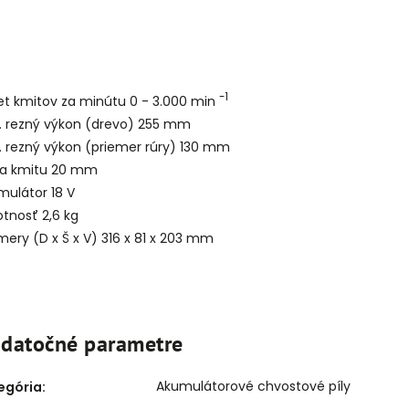
-1
et kmitov za minútu 0 - 3.000 min
. rezný výkon (drevo) 255 mm
. rezný výkon (priemer rúry) 130 mm
ka kmitu 20 mm
mulátor 18 V
tnosť 2,6 kg
ery (D x Š x V) 316 x 81 x 203 mm
datočné parametre
Akumulátorové chvostové píly
egória
: