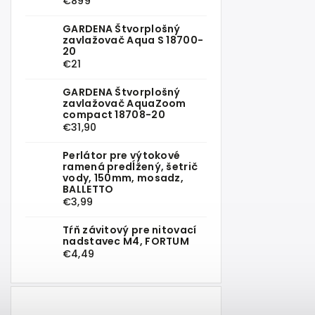
€899
GARDENA Štvorplošný
zavlažovač Aqua S 18700-
20
€21
GARDENA Štvorplošný
zavlažovač AquaZoom
compact 18708-20
€31,90
Perlátor pre výtokové
ramená predĺžený, šetrič
vody, 150mm, mosadz,
BALLETTO
€3,99
Tŕň závitový pre nitovací
nadstavec M4, FORTUM
€4,49