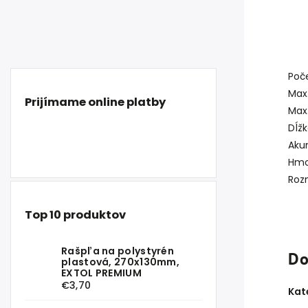
Poč
Max
Prijímame online platby
Max
Dĺž
Aku
Hmo
Rozm
Top 10 produktov
Rašpľa na polystyrén
Do
plastová, 270x130mm,
EXTOL PREMIUM
€3,70
Kat