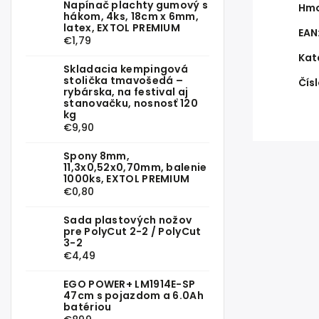
Napínač plachty gumový s
Hmo
hákom, 4ks, 18cm x 6mm,
latex, EXTOL PREMIUM
EAN
€1,79
Kat
Skladacia kempingová
stolička tmavošedá –
Čísl
rybárska, na festival aj
stanovačku, nosnosť 120
kg
€9,90
Spony 8mm,
11,3x0,52x0,70mm, balenie
1000ks, EXTOL PREMIUM
€0,80
Sada plastových nožov
pre PolyCut 2-2 / PolyCut
3-2
€4,49
EGO POWER+ LM1914E-SP
47cm s pojazdom a 6.0Ah
batériou