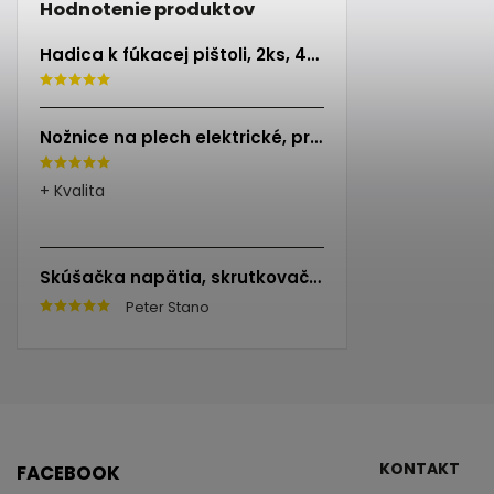
Hodnotenie produktov
Hadica k fúkacej pištoli, 2ks, 40cm, EXTOL PREMIUM
Nožnice na plech elektrické, príkon 500W, EXTOL INDUSTRIAL
+ Kvalita
Skúšačka napätia, skrutkovač, 100-250V, skrutkovač (-)3x140mm, EXTOL CRAFT
Peter Stano
KONTAKT
FACEBOOK