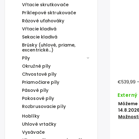
Vŕtacie skrutkovače
Príklepové sktrukovače
Rázové uťahováky
Vŕtacie kladivá
Sekacie kladivá
Brúsky (uhlové, priame,
excentrické...)
Píly
Okružné píly
Chvostové píly
€539,99
Priamočiare píly
Pásové píly
Externý
Pokosové píly
Môžeme d
Rozbrusovacie píly
14.8.202
Hoblíky
Možnosti
Uhlové vrtačky
Vysávače