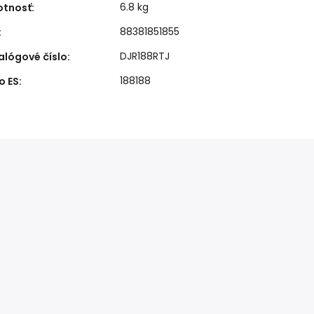
6.8 kg
tnosť
:
88381851855
:
DJR188RTJ
alógové číslo
:
188188
o ES
: