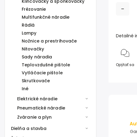
Klincovačky a sponkovačky
Frézovanie
Multifunkčné náradie
Rádiá
Lampy
Detailné 
Nožnice a prestrihovače
Nitovačky
Sady náradia
Teplovzdušné pištole
Opýtať sa
Vytláčacie pištole
Skrutkovače
Iné
Elektrické náradie
Pneumatické náradie
Zváranie a plyn
Au
Dielňa a stavba
Gar