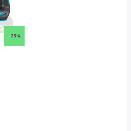
–25 %