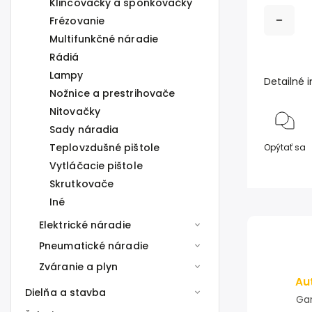
Klincovačky a sponkovačky
Frézovanie
Multifunkčné náradie
Rádiá
Lampy
Detailné 
Nožnice a prestrihovače
Nitovačky
Sady náradia
Teplovzdušné pištole
Opýtať sa
Vytláčacie pištole
Skrutkovače
Iné
Elektrické náradie
Pneumatické náradie
Zváranie a plyn
Au
Dielňa a stavba
Gar