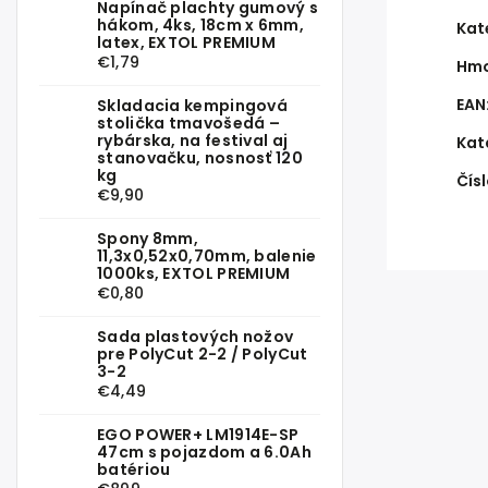
Napínač plachty gumový s
hákom, 4ks, 18cm x 6mm,
Kat
latex, EXTOL PREMIUM
€1,79
Hmo
EAN
Skladacia kempingová
stolička tmavošedá –
rybárska, na festival aj
Kat
stanovačku, nosnosť 120
kg
Čísl
€9,90
Spony 8mm,
11,3x0,52x0,70mm, balenie
1000ks, EXTOL PREMIUM
€0,80
Sada plastových nožov
pre PolyCut 2-2 / PolyCut
3-2
€4,49
EGO POWER+ LM1914E-SP
47cm s pojazdom a 6.0Ah
batériou