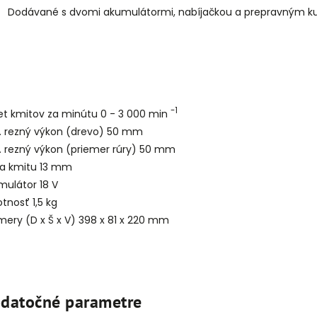
Dodávané s dvomi akumulátormi, nabíjačkou a prepravným k
-1
et kmitov za minútu 0 - 3 000 min
. rezný výkon (drevo) 50 mm
. rezný výkon (priemer rúry) 50 mm
ka kmitu 13 mm
mulátor 18 V
tnosť 1,5 kg
ery (D x Š x V) 398 x 81 x 220 mm
datočné parametre