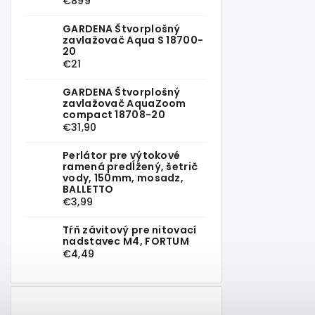
€899
GARDENA Štvorplošný
zavlažovač Aqua S 18700-
20
€21
GARDENA Štvorplošný
zavlažovač AquaZoom
compact 18708-20
€31,90
Perlátor pre výtokové
ramená predĺžený, šetrič
vody, 150mm, mosadz,
BALLETTO
€3,99
Tŕň závitový pre nitovací
nadstavec M4, FORTUM
€4,49