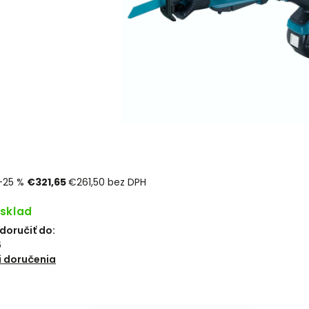
–25 %
€321,65
€261,50 bez DPH
 sklad
oručiť do:
6
 doručenia