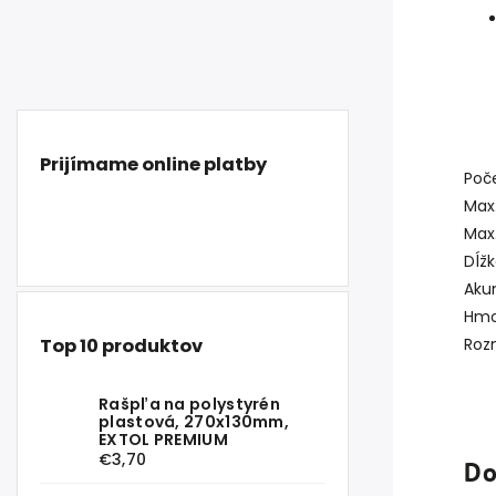
Prijímame online platby
Poč
Max
Max
Dĺž
Aku
Hmo
Rozm
Top 10 produktov
Rašpľa na polystyrén
plastová, 270x130mm,
EXTOL PREMIUM
€3,70
Do