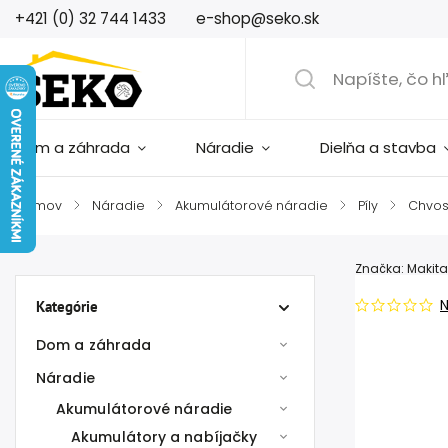
+421 (0) 32 744 1433
e-shop@seko.sk
Dom a záhrada
Náradie
Dielňa a stavba
Domov
/
Náradie
/
Akumulátorové náradie
/
Píly
/
Chvos
Značka:
Makita
Kategórie
Dom a záhrada
Náradie
Akumulátorové náradie
Akumulátory a nabíjačky