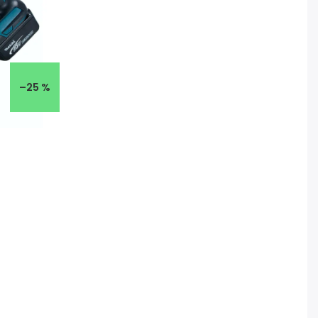
–25 %