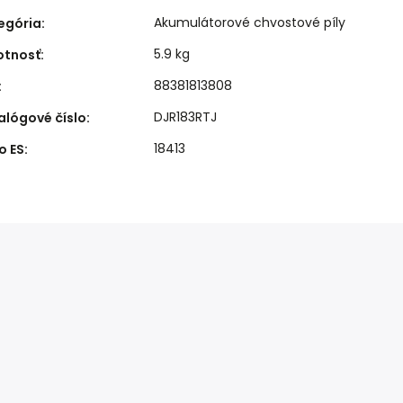
Akumulátorové chvostové píly
egória
:
5.9 kg
tnosť
:
88381813808
:
DJR183RTJ
alógové číslo
:
18413
o ES
: