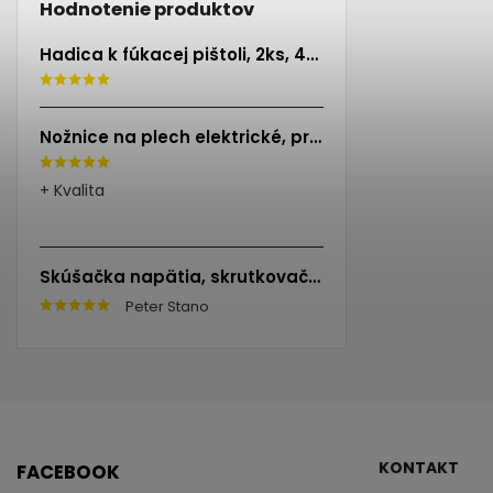
Hodnotenie produktov
Hadica k fúkacej pištoli, 2ks, 40cm, EXTOL PREMIUM
Nožnice na plech elektrické, príkon 500W, EXTOL INDUSTRIAL
+ Kvalita
Skúšačka napätia, skrutkovač, 100-250V, skrutkovač (-)3x140mm, EXTOL CRAFT
Peter Stano
KONTAKT
FACEBOOK