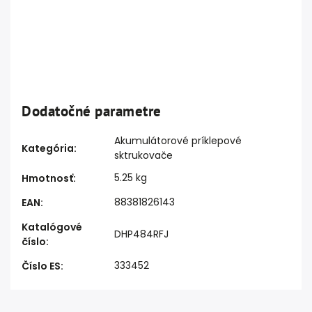
Dodatočné parametre
Akumulátorové príklepové
Kategória
:
sktrukovače
5.25 kg
Hmotnosť
:
88381826143
EAN
:
Katalógové
DHP484RFJ
číslo
:
333452
Číslo ES
: