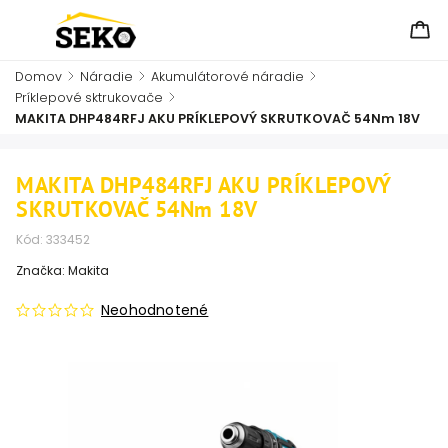
Domov
/
Náradie
/
Akumulátorové náradie
/
Príklepové sktrukovače
/
MAKITA DHP484RFJ AKU PRÍKLEPOVÝ SKRUTKOVAČ 54Nm 18V
MAKITA DHP484RFJ AKU PRÍKLEPOVÝ
SKRUTKOVAČ 54Nm 18V
Kód:
333452
Značka:
Makita
Neohodnotené