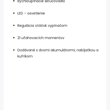
Rýchloupínacie skľučovadlo
LED – osvetlenie
Regulácia otáčok vypínačom
21 uťahovacích momentov
Dodávané s dvomi akumulátormi, nabíjačkou a
kufríkom