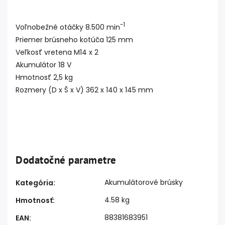
-1
Voľnobežné otáčky 8.500 min
Priemer brúsneho kotúča 125 mm
Veľkosť vretena M14 x 2
Akumulátor 18 V
Hmotnosť 2,5 kg
Rozmery (D x Š x V) 362 x 140 x 145 mm
Dodatočné parametre
Akumulátorové brúsky
Kategória
:
4.58 kg
Hmotnosť
:
88381683951
EAN
: