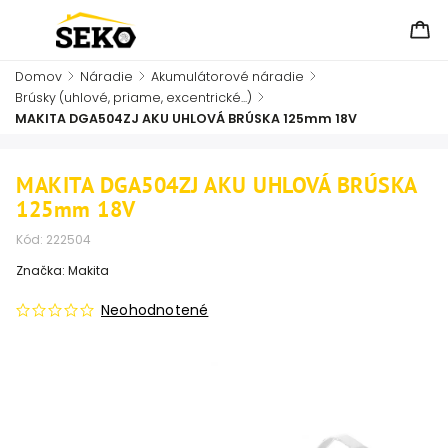
Domov
/
Náradie
/
Akumulátorové náradie
/
Brúsky (uhlové, priame, excentrické...)
/
MAKITA DGA504ZJ AKU UHLOVÁ BRÚSKA 125mm 18V
MAKITA DGA504ZJ AKU UHLOVÁ BRÚSKA
125mm 18V
Kód:
222504
Značka:
Makita
Neohodnotené