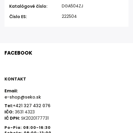
DGA504ZJ
Katalógové číslo
:
222504
Číslo ES
:
FACEBOOK
KONTAKT
Email:
e-shop@seko.sk
Tel:
+421 327 432 076
IČO:
3631 4323
IČ DPH:
SK2020177731
Po-Pia: 08:00-16:30
Sobota: 08:00-12:00