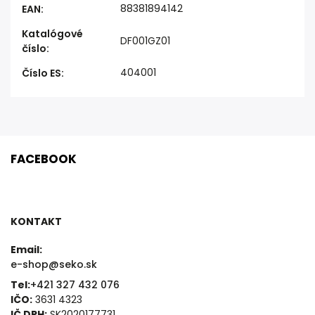
88381894142
EAN
:
Katalógové
DF001GZ01
číslo
:
404001
Číslo ES
:
FACEBOOK
KONTAKT
Email:
e-shop@seko.sk
Tel:
+421 327 432 076
IČO:
3631 4323
IČ DPH:
SK2020177731