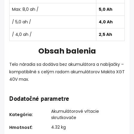
Max: 8,0 ah /
5,0 Ah
/ 5,0 ah /
4,0 Ah
/ 4,0 ah /
2,5 Ah
Obsah balenia
Telo náradia sa dodáva bez akumulátora a nabíjačky –
kompatibilné s celým radom akumulátorov Makita XGT
40V max.
Dodatočné parametre
Akumulátorové vŕtacie
Kategória
:
skrutkovače
4.32 kg
Hmotnosť
: