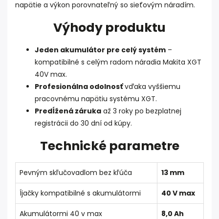
napätie a výkon porovnateľný so sieťovým náradím.
Výhody produktu
Jeden akumulátor pre celý systém
–
kompatibilné s celým radom náradia Makita XGT
40V max.
Profesionálna odolnosť
vďaka vyššiemu
pracovnému napätiu systému XGT.
Predĺžená záruka
až 3 roky po bezplatnej
registrácii do 30 dní od kúpy.
Technické parametre
Pevným skľučovadlom bez kľúča
13 mm
Íjačky kompatibilné s akumulátormi
40 V max
Akumulátormi 40 v max
8,0 Ah