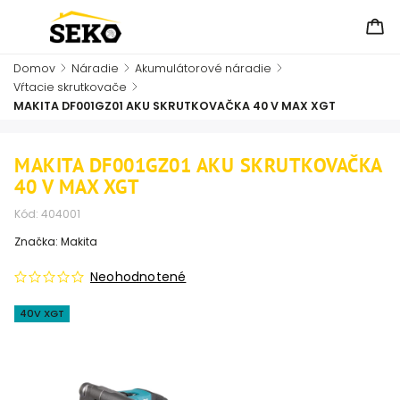
Domov
/
Náradie
/
Akumulátorové náradie
/
Vŕtacie skrutkovače
/
MAKITA DF001GZ01 AKU SKRUTKOVAČKA 40 V MAX XGT
MAKITA DF001GZ01 AKU SKRUTKOVAČKA
40 V MAX XGT
Kód:
404001
Značka:
Makita
Neohodnotené
40V XGT