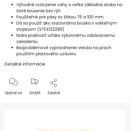
Výhodné rozloženie váhy a veľká základná doska na
čisté brúsenie bez rýh
Použiteľné pre pásy so šírkou 76 a 100 mm
Dá sa použiť ako stacionárna brúska s voliteľným
stojanom (STEX122299)
Nízka prašnosť vďaka výkonnému odsávaciemu
zariadeniu
Bezproblémové vyprázdnenie vrecka na prach
použitím plastového uzáveru
Detailné informácie
Opýtať sa
Strážiť
Zdieľať