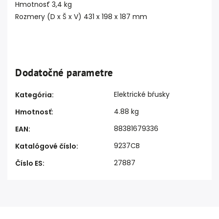
Hmotnosť 3,4 kg
Rozmery (D x Š x V) 431 x 198 x 187 mm
Dodatočné parametre
Elektrické bŕusky
Kategória
:
4.88 kg
Hmotnosť
:
88381679336
EAN
:
9237CB
Katalógové číslo
:
27887
Číslo ES
: