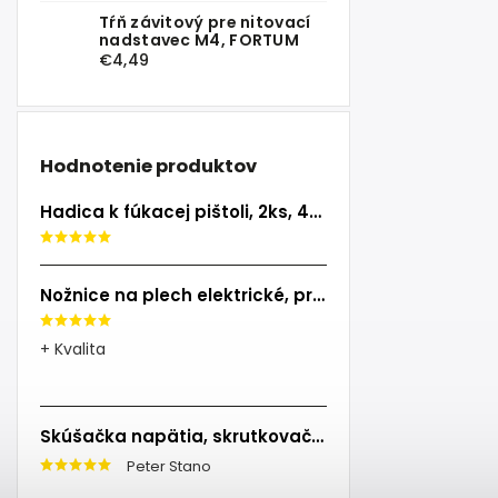
Tŕň závitový pre nitovací
nadstavec M4, FORTUM
€4,49
Hodnotenie produktov
Hadica k fúkacej pištoli, 2ks, 40cm, EXTOL PREMIUM
Nožnice na plech elektrické, príkon 500W, EXTOL INDUSTRIAL
+ Kvalita
Skúšačka napätia, skrutkovač, 100-250V, skrutkovač (-)3x140mm, EXTOL CRAFT
Peter Stano