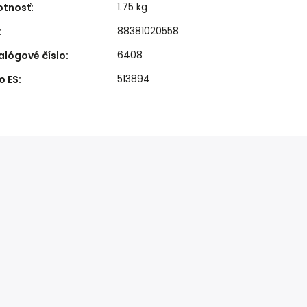
1.75 kg
tnosť
:
88381020558
:
6408
alógové číslo
:
513894
o ES
: