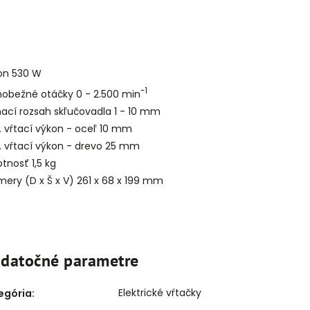
kon 530 W
-1
nobežné otáčky 0 - 2.500 min
ací rozsah skľučovadla 1 - 10 mm
. vŕtací výkon - oceľ 10 mm
. vŕtací výkon - drevo 25 mm
tnosť 1,5 kg
ery (D x Š x V) 261 x 68 x 199 mm
datočné parametre
Elektrické vŕtačky
egória
: