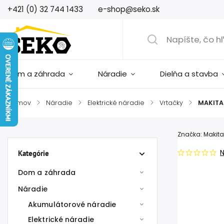
+421 (0) 32 744 1433
e-shop@seko.sk
Dom a záhrada
Náradie
Dielňa a stavba
Domov
/
Náradie
/
Elektrické náradie
/
Vrtačky
/
MAKITA
Značka:
Makita
Kategórie
Dom a záhrada
Náradie
Akumulátorové náradie
Elektrické náradie