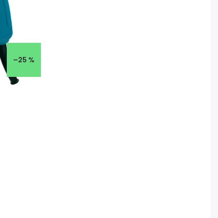
–25 %