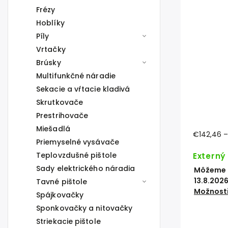
Frézy
Hoblíky
Píly
Vrtačky
Brúsky
Multifunkčné náradie
Sekacie a vŕtacie kladivá
Skrutkovače
Prestrihovače
Miešadlá
€142,46
–
Priemyselné vysávače
Teplovzdušné pištole
Externý
Sady elektrického náradia
Môžeme d
13.8.202
Tavné pištole
Možnosti
Spájkovačky
Sponkovačky a nitovačky
Striekacie pištole