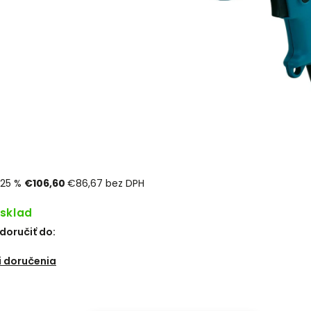
25 %
€106,60
€86,67 bez DPH
 sklad
oručiť do:
6
 doručenia