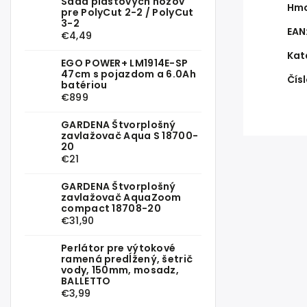
Sada plastových nožov
Hmo
pre PolyCut 2-2 / PolyCut
3-2
EAN
€4,49
Kat
EGO POWER+ LM1914E-SP
47cm s pojazdom a 6.0Ah
Čísl
batériou
€899
GARDENA Štvorplošný
zavlažovač Aqua S 18700-
20
€21
GARDENA Štvorplošný
zavlažovač AquaZoom
compact 18708-20
€31,90
Perlátor pre výtokové
ramená predĺžený, šetrič
vody, 150mm, mosadz,
BALLETTO
€3,99