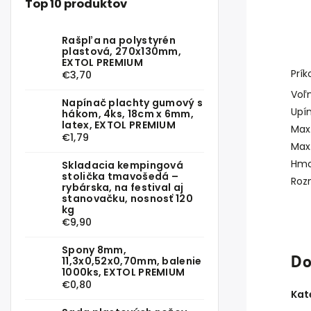
Top 10 produktov
Rašpľa na polystyrén
plastová, 270x130mm,
EXTOL PREMIUM
Prí
€3,70
Voľ
Napínač plachty gumový s
Upín
hákom, 4ks, 18cm x 6mm,
latex, EXTOL PREMIUM
Max
€1,79
Max
Hmo
Skladacia kempingová
stolička tmavošedá –
Rozm
rybárska, na festival aj
stanovačku, nosnosť 120
kg
€9,90
Spony 8mm,
Do
11,3x0,52x0,70mm, balenie
1000ks, EXTOL PREMIUM
€0,80
Kat