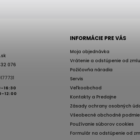
INFORMÁCIE PRE VÁS
Moja objednávka
.sk
Vrátenie a odstúpenie od zml
432 076
Požičovňa náradia
177731
Servis
Veľkoobchod
0-16:30
0-12:00
Kontakty a Predajne
Zásady ochrany osobných úd
Všeobecné obchodné podmie
Používanie súborov cookies
Formulár na odstúpenie od zm