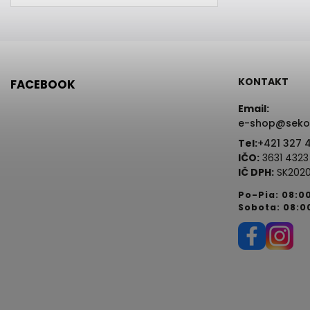
KONTAKT
FACEBOOK
Email:
e-shop@seko
Tel:
+421 327 
IČO:
3631 4323
IČ DPH:
SK2020
Po-Pia: 08:0
Sobota: 08:0