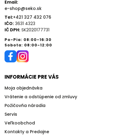
Email:
e-shop@seko.sk
Tel:
+421 327 432 076
IČO:
3631 4323
IČ DPH:
SK2020177731
Po-Pia: 08:00-16:30
Sobota: 08:00-12:00
INFORMÁCIE PRE VÁS
Moja objednávka
Vrátenie a odstúpenie od zmluvy
Požičovňa náradia
Servis
Veľkoobchod
Kontakty a Predajne