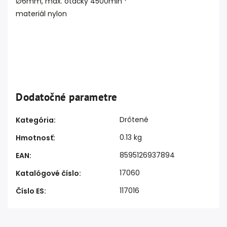
Ø6mm, max. otáčky 4500minˉ¹
materiál nylon
Dodatočné parametre
Drôtené
Kategória
:
0.13 kg
Hmotnosť
:
8595126937894
EAN
:
17060
Katalógové číslo
:
117016
Číslo ES
: