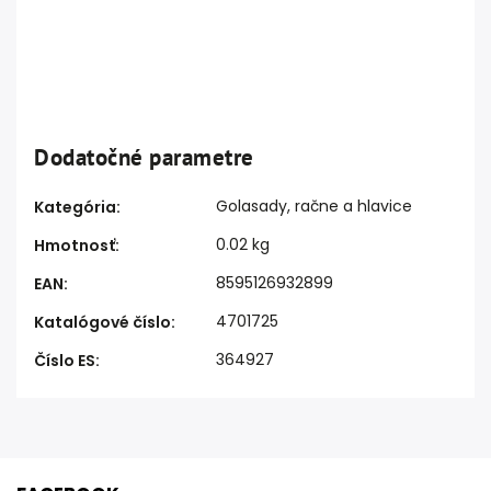
Dodatočné parametre
Golasady, račne a hlavice
Kategória
:
0.02 kg
Hmotnosť
:
8595126932899
EAN
:
4701725
Katalógové číslo
:
364927
Číslo ES
: