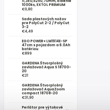
11,3x0,52x0,70mm, balenie
1000ks, EXTOL PREMIUM
€0,80
Sada plastových nožov
pre PolyCut 2-2 / PolyCut
3-2
€4,49
EGO POWER+ LM1914E-SP
47cm s pojazdom a 6.0Ah
batériou
€899
GARDENA Štvorplošný
zavlažovač Aqua S 18700-
20
€21
GARDENA Štvorplošný
zavlažovač AquaZoom
compact 18708-20
€31,90
Perlátor pre výtokové