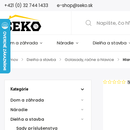
+421 (0) 32 744 1433
e-shop@seko.sk
Dom a záhrada
Náradie
Dielňa a stavba
Domov
/
Dielňa a stavba
/
Golasady, račne a hlavice
/
Hla
Kategórie
Dom a záhrada
Náradie
Dielňa a stavba
Sady príslušenstva