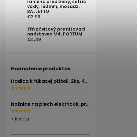
ramená predĺžený, šetrič
vody, 150mm, mosadz,
BALLETTO
€3,99
Tŕň závitový pre nitovací
nadstavec M4, FORTUM
€4,49
Hodnotenie produktov
Hadica k fúkacej pištoli, 2ks, 40cm, EXTOL PREMIUM
Nožnice na plech elektrické, príkon 500W, EXTOL INDUSTRIAL
+ Kvalita