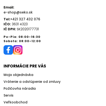
Email:
e-shop@seko.sk
Tel:
+421 327 432 076
IČO:
3631 4323
IČ DPH:
SK2020177731
Po-Pia: 08:00-16:30
Sobota: 08:00-12:00
INFORMÁCIE PRE VÁS
Moja objednávka
Vrátenie a odstúpenie od zmluvy
Požičovňa náradia
Servis
Veľkoobchod