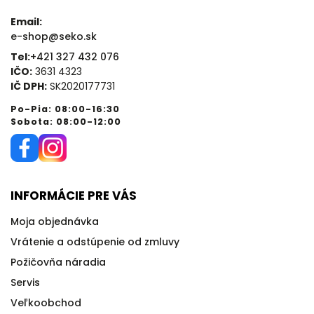
Email:
e-shop@seko.sk
Tel:
+421 327 432 076
IČO:
3631 4323
IČ DPH:
SK2020177731
Po-Pia: 08:00-16:30
Sobota: 08:00-12:00
INFORMÁCIE PRE VÁS
Moja objednávka
Vrátenie a odstúpenie od zmluvy
Požičovňa náradia
Servis
Veľkoobchod