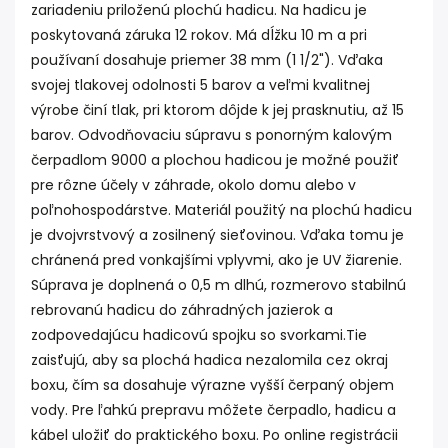
zariadeniu priloženú plochú hadicu. Na hadicu je
poskytovaná záruka 12 rokov. Má dĺžku 10 m a pri
používaní dosahuje priemer 38 mm (1 1/2"). Vďaka
svojej tlakovej odolnosti 5 barov a veľmi kvalitnej
výrobe činí tlak, pri ktorom dôjde k jej prasknutiu, až 15
barov. Odvodňovaciu súpravu s ponorným kalovým
čerpadlom 9000 a plochou hadicou je možné použiť
pre rôzne účely v záhrade, okolo domu alebo v
poľnohospodárstve. Materiál použitý na plochú hadicu
je dvojvrstvový a zosilnený sieťovinou. Vďaka tomu je
chránená pred vonkajšími vplyvmi, ako je UV žiarenie.
Súprava je doplnená o 0,5 m dlhú, rozmerovo stabilnú
rebrovanú hadicu do záhradných jazierok a
zodpovedajúcu hadicovú spojku so svorkami.Tie
zaisťujú, aby sa plochá hadica nezalomila cez okraj
boxu, čím sa dosahuje výrazne vyšší čerpaný objem
vody. Pre ľahkú prepravu môžete čerpadlo, hadicu a
kábel uložiť do praktického boxu. Po online registrácii