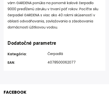
vám GARDENA ponúka na ponorné kalové čerpadlo
9000 predĺženú záruku v trvaní päť rokov. Pocíťte silu
čerpadiel GARDENA s viac ako 40 rokmi skúseností v
oblasti odvodňovania, zavlažovania a zásobovania
domácnosti úžitkovou vodou.
Dodatočné parametre
Čerpadlá
Kategória
:
4078500062077
EAN
:
FACEBOOK