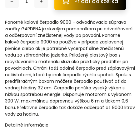
Pridať do košíka
Ponorné kalové čerpadlo 9000 - odvodňovacia súprava
značky GARDENA je skvelým pomocníkom pri odvodňovaní
a odčerpávaní znečistenej vody po povodni. Ponorné
kalové čerpadlo 9000 sa používa v prípade zaplavenej
pivnice alebo ak je potrebné vyčerpať silne znečistenú
vodu zo záhradného jazierka. Priložený plastový box z
recyklovaného materiálu slúži ako praktický predfilter pri
povodniach. Chráni totiž odolné čerpadlo pred záplavovými
nečistotami, ktoré by inak čerpadlo rýchlo upchali. Spolu s
predfiltračným boxom môžete čerpadlo používať až do
vodnej hladiny 32 cm. Čerpadlo ponúka vysoký výkon s
nízkou spotrebou energie. Disponuje motorom s výkonom
300 W, maximálnou dopravnou výškou 6 m a tlakom 0,6
baru. Efektívne čerpadlo tak dokáže odčerpať až 9000 litrov
vody za hodinu.
Detailné informácie