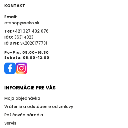
KONTAKT
Email:
e-shop@seko.sk
Tel:
+421 327 432 076
IČO:
3631 4323
IČ DPH:
SK2020177731
Po-Pia: 08:00-16:30
Sobota: 08:00-12:00
INFORMÁCIE PRE VÁS
Moja objednávka
Vrátenie a odstúpenie od zmluvy
Požičovňa náradia
Servis