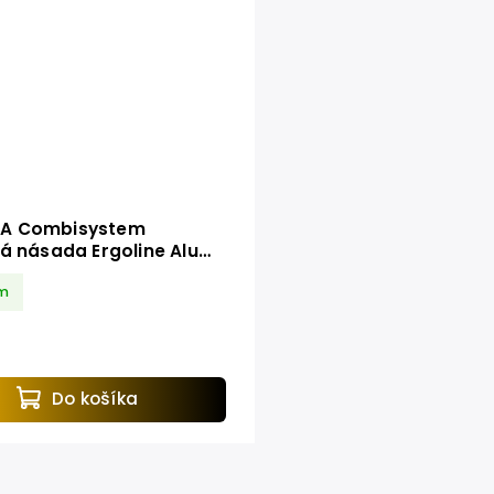
A Combisystem
vá násada Ergoline Alu
4-20
m
Do košíka