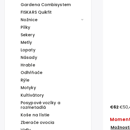
Gardena Combisystem
FISKARS Quikfit
Nožnice
Pílky
Sekery
Metly
Lopaty
Násady
Hrable
Odhŕňače
Rýle
Motyky
Kultivátory
Posypové vozíky a
€62
€50,
rozmetadlá
Koše na lístie
Moment
Zberače ovocia
Možnosti