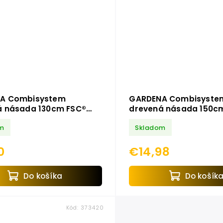
A Combisystem
GARDENA Combisyste
á násada 130cm FSC®
drevená násada 150c
23-20
100% 3725-20
m
Skladom
0
€14,98
Do košíka
Do košík
Kód:
373420