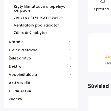
Kryty klimatizácií a tepelných
Opýtať sa
čerpadiel
ŽIVOTNÝ ŠTÝL EGO POWER+
Ventilátory pod radiátor
Záhradný nábytok
Náradie
Dielňa a stavba
Au
Železiarstvo
Gar
Elektro
Vodoinštalácia
AKU vozidlá
Súvisiaci
LETNÁ AKCIA
Značky