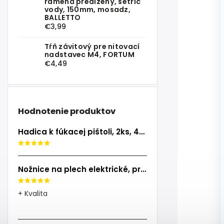
ramená predĺžený, šetrič
vody, 150mm, mosadz,
BALLETTO
€3,99
Tŕň závitový pre nitovací
nadstavec M4, FORTUM
€4,49
Hodnotenie produktov
Hadica k fúkacej pištoli, 2ks, 40cm, EXTOL PREMIUM
Nožnice na plech elektrické, príkon 500W, EXTOL INDUSTRIAL
+ Kvalita