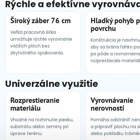
Rýchle a efektívne vyrovnáv
Široký záber 76 cm
Hladký pohyb 
povrchu
Veľká pracovná šírka
umožňuje rýchle vyrovnanie
Konštrukcia je navrhnu
väčších plôch bez
aby sa brána ľahko po
zbytočného opakovania.
po pôde a rovnomern
rozprestierala materiál
Univerzálne využitie
Rozprestieranie
Vyrovnávanie
materiálu
nerovností
Vhodné na rozhrnutie piesku,
Pomáha odstrániť ner
substrátu alebo zeminy pri
a pripraviť plochu na s
úprave terénu.
alebo pokládku trávnik