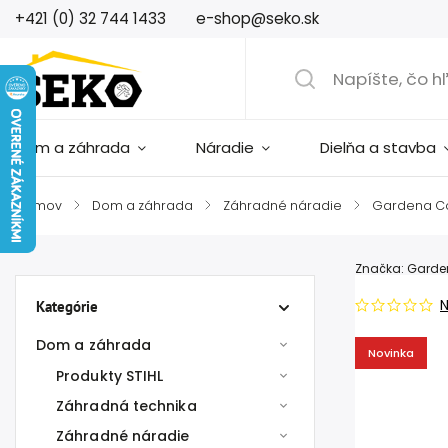
+421 (0) 32 744 1433
e-shop@seko.sk
Dom a záhrada
Náradie
Dielňa a stavba
Domov
/
Dom a záhrada
/
Záhradné náradie
/
Gardena C
Značka:
Garde
Kategórie
Dom a záhrada
Novinka
Produkty STIHL
Záhradná technika
Záhradné náradie