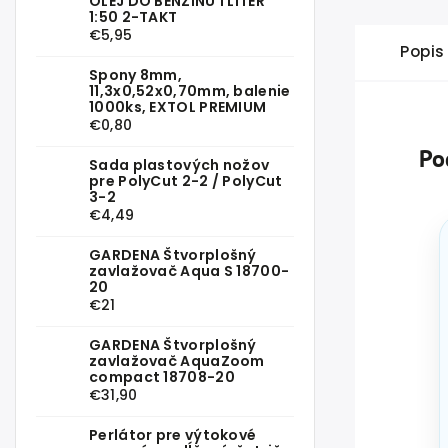
OLEJ DO BENZÍNU 1 LITER
1:50 2-TAKT
€5,95
Popis
Spony 8mm,
11,3x0,52x0,70mm, balenie
1000ks, EXTOL PREMIUM
€0,80
Po
Sada plastových nožov
pre PolyCut 2-2 / PolyCut
3-2
€4,49
GARDENA Štvorplošný
zavlažovač Aqua S 18700-
20
€21
GARDENA Štvorplošný
zavlažovač AquaZoom
compact 18708-20
€31,90
Perlátor pre výtokové