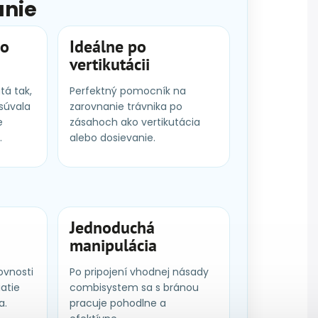
anie
po
Ideálne po
vertikutácii
tá tak,
Perfektný pomocník na
súvala
zarovnanie trávnika po
e
zásahoch ako vertikutácia
.
alebo dosievanie.
Jednoduchá
manipulácia
ovnosti
Po pripojení vhodnej násady
iatie
combisystem sa s bránou
a.
pracuje pohodlne a