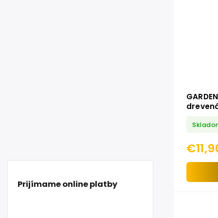
GARDEN
dreven
100% 37
Sklado
€11,9
Prijímame online platby