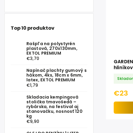
Top 10 produktov
Rašpľa na polystyrén
plastová, 270x130mm,
EXTOL PREMIUM
€3,70
GARDEN
hliníko
Napínač plachty gumový s
130 373
hákom, 4ks, 18cm x 6mm,
Sklado
latex, EXTOL PREMIUM
€1,79
€23
Skladacia kempingová
stolička tmavošedá –
rybárska, na festival aj
stanovačku, nosnosť 120
kg
€9,90