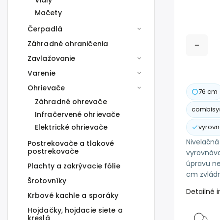
Vidly
Mačety
Čerpadlá
Záhradné ohraničenia
Zavlažovanie
Varenie
Ohrievače
76 cm
Záhradné ohrevače
combisy
Infračervené ohrievače
Elektrické ohrievače
vyrovn
Nivelačná
Postrekovače a tlakové
postrekovače
vyrovnáva
úpravu ne
Plachty a zakrývacie fólie
cm zvládn
Šrotovníky
Detailné 
Krbové kachle a sporáky
Hojdačky, hojdacie siete a
kreslá