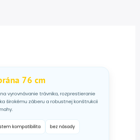
brána 76 cm
a vyrovnávanie trávnika, rozprestieranie
ka širokému záberu a robustnej konštrukcii
ámahy.
tem kompatibilita
bez násady