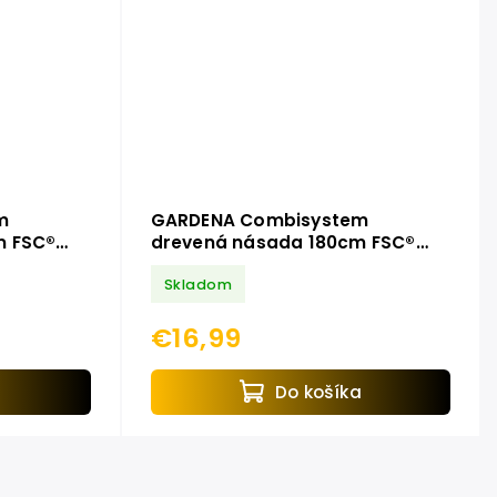
m
GARDENA Combisystem
m FSC®
drevená násada 180cm FSC®
100% 3728-20
Skladom
€16,99
a
Do košíka