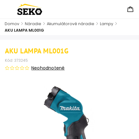
Domov
/
Náradie
/
Akumulátorové náradie
/
Lampy
/
AKU LAMPA ML001G
AKU LAMPA ML001G
Kód:
373245
Neohodnotené