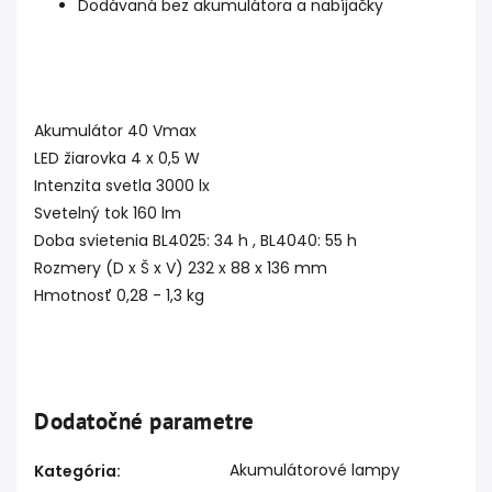
Dodávaná bez akumulátora a nabíjačky
Akumulátor 40 Vmax
LED žiarovka 4 x 0,5 W
Intenzita svetla 3000 lx
Svetelný tok 160 lm
Doba svietenia BL4025: 34 h , BL4040: 55 h
Rozmery (D x Š x V) 232 x 88 x 136 mm
Hmotnosť 0,28 - 1,3 kg
Dodatočné parametre
Akumulátorové lampy
Kategória
: