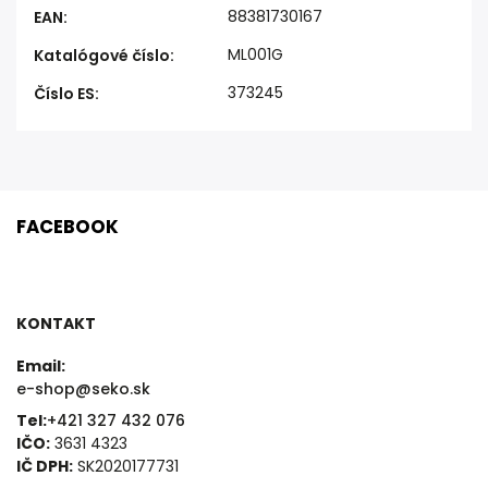
88381730167
EAN
:
ML001G
Katalógové číslo
:
373245
Číslo ES
:
FACEBOOK
KONTAKT
Email:
e-shop@seko.sk
Tel:
+421 327 432 076
IČO:
3631 4323
IČ DPH:
SK2020177731